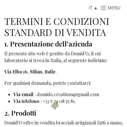
Passa al contenuto
IT
TERMINI E CONDIZIONI
STANDARD DI VENDITA
1. Presentazione dell'azienda
Il presente sito web è gestito da Domid'O, il cui
laboratorio si trova in Italia, al seguente indirizzo:
Via Elba 16, Milan, Italie
.
Per qualsiasi domanda, potete contattarci:
Via email
: domido.creations@gmail.com
Via telefono
: +33 6 72 08 55 81.
2. Prodotti
Domid'O offre in vendita bracciali artigianali fatti a mano,