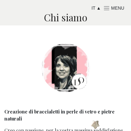
Passa al contenuto
IT
Chi siamo
Creazione di braccialetti in perle di vetro e pietre
naturali
Creo con passione, per la vostra massima soddisfazione,