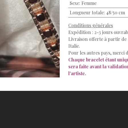
Sexe
:
Femme
Longueur totale
:
48/50 cm
Conditions générales
Expédition : 2-3 jours ouvrab
Livraison offerte à partir de
Italie.
Pour les autres pays, merci d
Chaque bracelet étant uniqu
sera faite avant la validati
l'artiste.