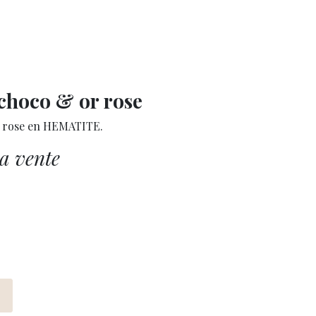
 de Domid'O
Boutique
Avis/Contact
choco & or rose
r rose en HEMATITE.
la vente