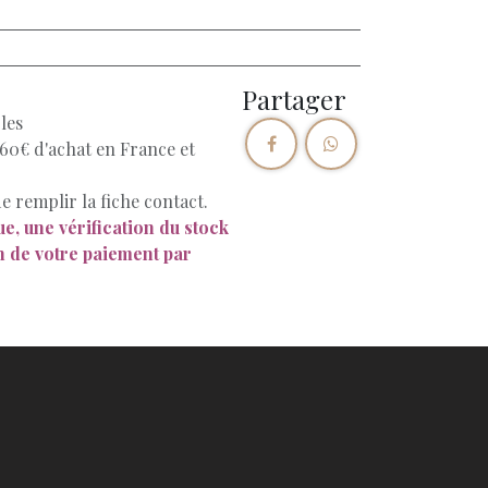
Partager
les
 60€ d'achat en France et
e remplir la fiche contact.
e, une vérification du stock
on de votre paiement par