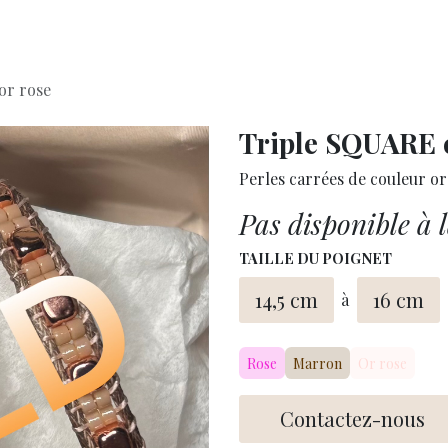
Accueil
À propos
or rose
Triple SQUARE 
Perles carrées de couleur o
Pas disponible à 
TAILLE DU POIGNET
14,5 cm
16 cm
à
Rose
Marron
Or rose
Contactez-nous