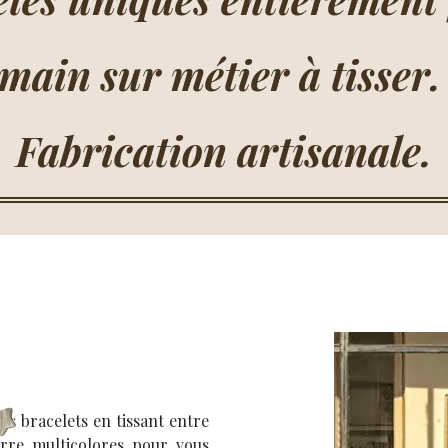
main sur métier à tisser
Fabrication artisanale.
es bracelets en tissant entre
erre multicolores pour vous