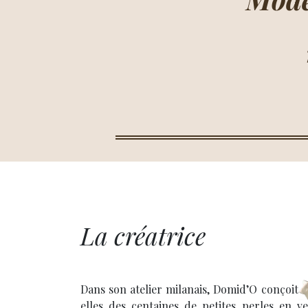
La créatrice
Dans son atelier milanais, Domid’O conçoit d
elles des centaines de petites perles en v