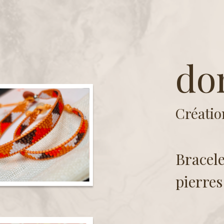
Accueil
À propos 
do
Créatio
Bracele
pierres