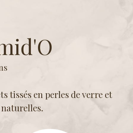
de Domid'O
Boutique
Avis/Contact
mid'O
ns
ts tissés en perles de verre et
 naturelles.