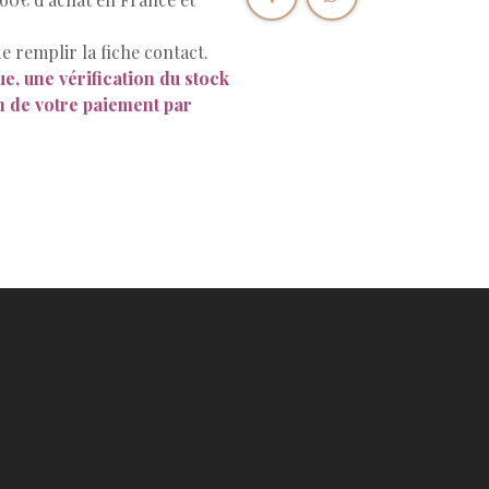
e remplir la fiche contact.
e, une vérification du stock
on de votre paiement par