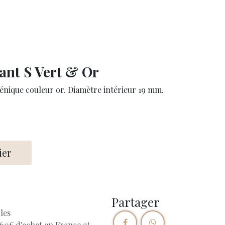
 de Domid'O
Boutique
Avis/Contact
ant S Vert & Or
énique couleur or. Diamètre intérieur 19 mm.
ier
Partager
les
 60€ d'achat en France et