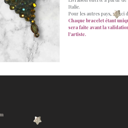
Italie.
Pour les autres pays, merci d
Chaque bracelet étant uniqu
sera faite avant la validati
l'artiste.
om