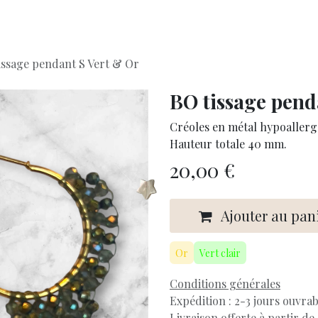
Accueil
À propos
issage pendant S Vert & Or
BO tissage pend
Créoles en métal hypoallerg
Hauteur totale 40 mm.
20,00
€
Ajouter au pan
Or
Vert clair
Conditions générales
Expédition : 2-3 jours ouvrab
Livraison offerte à partir de