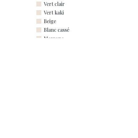
Vert clair
Vert kaki
Beige
Blanc cassé
Marrone
Rouge
Bordeaux
Turquoise
Bleu
Blu navy
Contattaci
Or rose
@domid.o.creations
Bronze
domido.creations@gmail.c
Moutarde
(+33) 6 72 08 55 81
Rose foncé