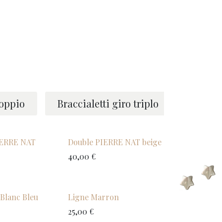
amo
Negozio
Recensioni & Contattaci
doppio
Braccialetti giro triplo
IERRE NAT
Double PIERRE NAT beige
40,00
€
 Blanc Bleu
Ligne Marron
25,00
€