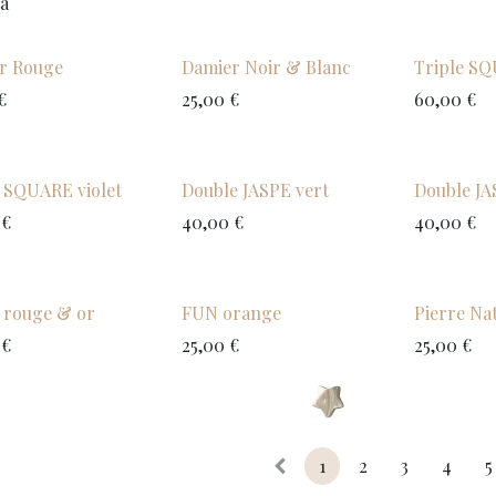
ta
r Rouge
Damier Noir & Blanc
Triple SQ
€
25,00
€
60,00
€
e SQUARE violet
Double JASPE vert
Double JA
€
40,00
€
40,00
€
e rouge & or
FUN orange
Pierre Na
€
25,00
€
25,00
€
1
2
3
4
5