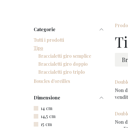
Passa al contenuto
Prodot
Categorie
T
Tutti i prodotti
Tipo
Braccialetti giro semplice
Br
Braccialetti giro doppio
Braccialetti giro triplo
Boucles d'oreilles
Doubl
Non di
vendi
Dimensione
14 cm
Doubl
14,5 cm
Non di
15 cm