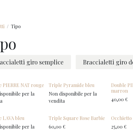
Home
Chi si
ti
Tipo
ipo
accialetti giro semplice
Braccialetti giro 
e PIERRE NAT rouge
Triple Pyramide bleu
Double P
marron
sponibile per la
Non disponibile per la
40,00
€
ta
vendita
e LAVA bleu
Triple Square Rose Barbie
Occhietto
sponibile per la
60,00
€
25,00
€