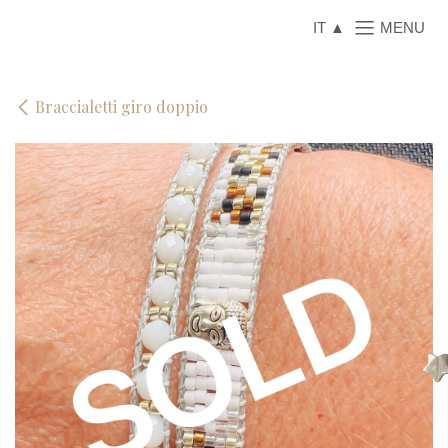
Passa al contenuto
IT
Braccialetti giro doppio